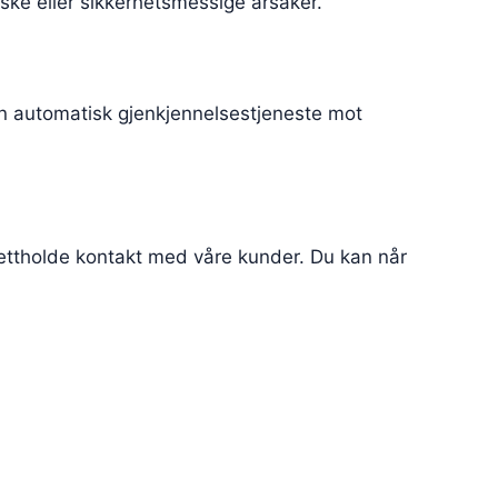
diske eller sikkerhetsmessige årsaker.
n automatisk gjenkjennelsestjeneste mot
pprettholde kontakt med våre kunder. Du kan når