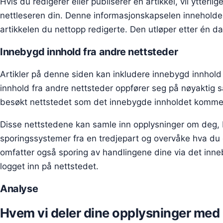
Hvis du redigerer eller publiserer en artikkel, vil ytterli
nettleseren din. Denne informasjonskapselen inneholder
artikkelen du nettopp redigerte. Den utløper etter én da
Innebygd innhold fra andre nettsteder
Artikler på denne siden kan inkludere innebygd innhold (f
innhold fra andre nettsteder oppfører seg på nøyakt
besøkt nettstedet som det innebygde innholdet kommer
Disse nettstedene kan samle inn opplysninger om deg, 
sporingssystemer fra en tredjepart og overvåke hva du 
omfatter også sporing av handlingene dine via det inn
logget inn på nettstedet.
Analyse
Hvem vi deler dine opplysninger med