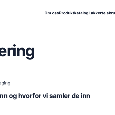
Om oss
Produktkatalog
Lakkerte skru
æring
aging
nn og hvorfor vi samler de inn